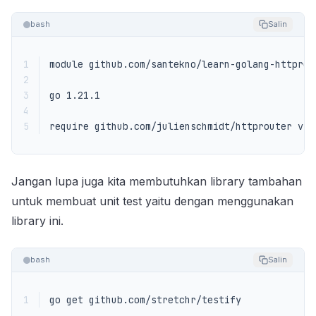
bash
Salin
1
2
3
4
5
require github.com/julienschmidt/httprouter v1.
Jangan lupa juga kita membutuhkan library tambahan
untuk membuat unit test yaitu dengan menggunakan
library ini.
bash
Salin
1
go get github.com/stretchr/testify