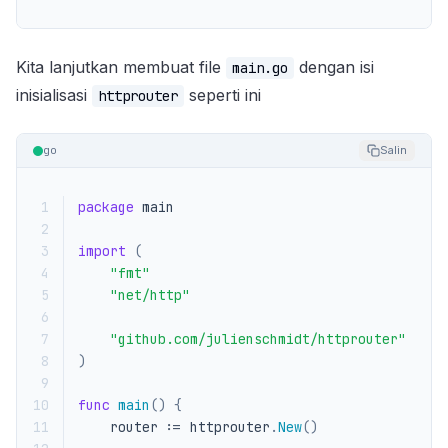
Kita lanjutkan membuat file
dengan isi
main.go
inisialisasi
seperti ini
httprouter
go
Salin
 1
package
main
 2
 3
import
(
 4
"fmt"
 5
"net/http"
 6
 7
"github.com/julienschmidt/httprouter"
 8
)
 9
10
func
main
()
{
11
router
:=
httprouter
.
New
()