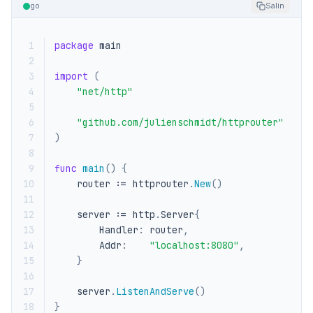
go
Salin
 1
package
main
 2
 3
import
(
 4
"net/http"
 5
 6
"github.com/julienschmidt/httprouter"
 7
)
 8
 9
func
main
()
{
10
router
:=
httprouter
.
New
()
11
12
server
:=
http
.
Server
{
13
Handler
:
router
,
14
Addr
:
"localhost:8080"
,
15
}
16
17
server
.
ListenAndServe
()
18
}