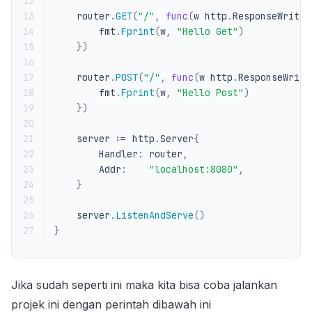
12
13
router
.
GET
(
"/"
,
func
(
w
http
.
ResponseWriter
14
fmt
.
Fprint
(
w
,
"Hello Get"
)
15
})
16
17
router
.
POST
(
"/"
,
func
(
w
http
.
ResponseWrite
18
fmt
.
Fprint
(
w
,
"Hello Post"
)
19
})
20
21
server
:=
http
.
Server
{
22
Handler
:
router
,
23
Addr
:
"localhost:8080"
,
24
}
25
26
server
.
ListenAndServe
()
27
}
Jika sudah seperti ini maka kita bisa coba jalankan
projek ini dengan perintah dibawah ini