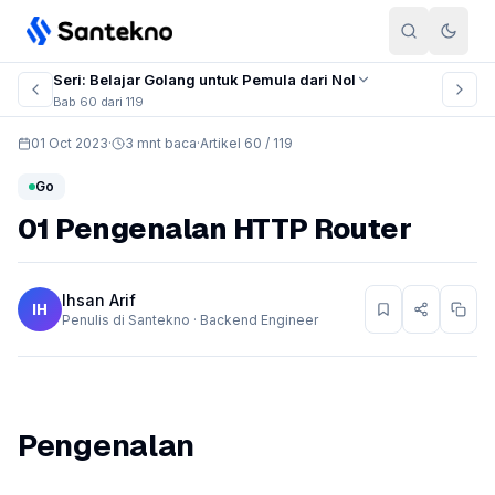
Skip to content
Seri: Belajar Golang untuk Pemula dari Nol
Bab 60 dari 119
01 Oct 2023
·
3 mnt baca
·
Artikel 60 / 119
Go
01 Pengenalan HTTP Router
Ihsan Arif
IH
Penulis di Santekno · Backend Engineer
Pengenalan