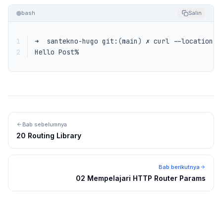
bash
Salin
1
➜  santekno-hugo git:
(
main
)
 ✗ curl --location -
2
Hello Post%
Bab sebelumnya
20 Routing Library
Bab berikutnya
02 Mempelajari HTTP Router Params