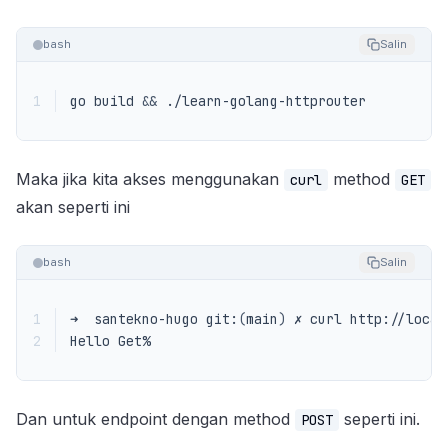
bash
Salin
1
go build 
&&
 ./learn-golang-httprouter 
Maka jika kita akses menggunakan
method
curl
GET
akan seperti ini
bash
Salin
1
➜  santekno-hugo git:
(
main
)
2
Hello Get% 
Dan untuk endpoint dengan method
seperti ini.
POST