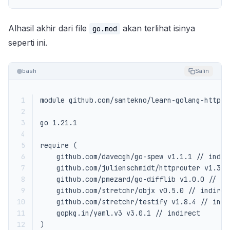
Alhasil akhir dari file
akan terlihat isinya
go.mod
seperti ini.
bash
Salin
 1
 2
 3
 4
 5
require 
(
 6
 7
 8
 9
10
11
12
)