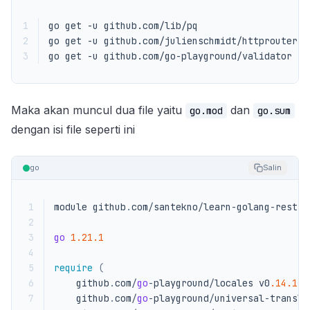
1
2
3
go get -u github.com/go-playground/validator
Maka akan muncul dua file yaitu
dan
go.mod
go.sum
dengan isi file seperti ini
go
Salin
 1
module
github
.
com
/
santekno
/
learn
-
golang
-
restfu
 2
 3
go
1.21.1
 4
 5
require
(
 6
github
.
com
/
go
-
playground
/
locales
v0
.14.1
/
 7
github
.
com
/
go
-
playground
/
universal
-
transla