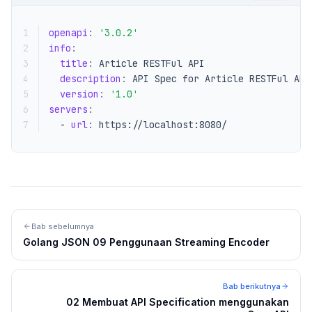
1
openapi
:
'3.0.2'
2
info
:
3
title
:
Article RESTFul API
4
description
:
API Spec for Article RESTFul API
5
version
:
'1.0'
6
servers
:
7
- 
url
:
https://localhost:8080/
Bab sebelumnya
Golang JSON 09 Penggunaan Streaming Encoder
Bab berikutnya
02 Membuat API Specification menggunakan