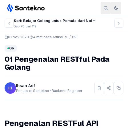
Skip to content
Seri: Belajar Golang untuk Pemula dari Nol
Bab 78 dari 119
01 Nov 2023
·
4 mnt baca
·
Artikel 78 / 119
Go
01 Pengenalan RESTful Pada
Golang
Ihsan Arif
IH
Penulis di Santekno · Backend Engineer
Pengenalan RESTFul API