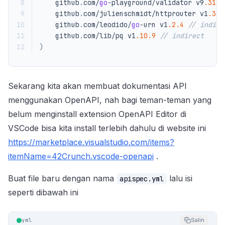
 8
github
.
com
/
go
-
playground
/
validator
v9
.31.0
 9
github
.
com
/
julienschmidt
/
httprouter
v1
.3.0
10
github
.
com
/
leodido
/
go
-
urn
v1
.2.4
// indire
11
github
.
com
/
lib
/
pq
v1
.10.9
// indirect
12
)
Sekarang kita akan membuat dokumentasi API
menggunakan OpenAPI, nah bagi teman-teman yang
belum menginstall extension OpenAPI Editor di
VSCode bisa kita install terlebih dahulu di website ini
https://marketplace.visualstudio.com/items?
itemName=42Crunch.vscode-openapi
.
Buat file baru dengan nama
lalu isi
apispec.yml
seperti dibawah ini
yml
Salin