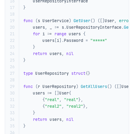
16
UserRepositoryInterface
17
}
18
19
func
(
s
UserService
)
GetUser
()
([]
User
,
error
)
20
users
,
_
:=
s
.
UserRepositoryInterface
.
GetA
21
for
i
:=
range
users
{
22
users
[
i
].
Password
=
"*****"
23
}
24
return
users
,
nil
25
}
26
27
type
UserRepository
struct
{}
28
29
func
(
r
UserRepository
)
GetAllUsers
()
([]
User
,
30
users
:=
[]
User
{
31
{
"real"
,
"real"
},
32
{
"real2"
,
"real2"
},
33
}
34
return
users
,
nil
35
}
36