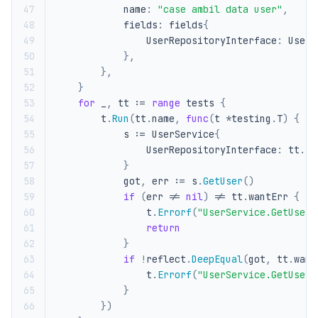
47
name
:
"case ambil data user"
,
48
fields
:
fields
{
49
UserRepositoryInterface
:
UserR
50
},
51
},
52
}
53
for
_
,
tt
:=
range
tests
{
54
t
.
Run
(
tt
.
name
,
func
(
t
*
testing
.
T
)
{
55
s
:=
UserService
{
56
UserRepositoryInterface
:
tt
.
fi
57
}
58
got
,
err
:=
s
.
GetUser
()
59
if
(
err
!=
nil
)
!=
tt
.
wantErr
{
60
t
.
Errorf
(
"UserService.GetUser(
61
return
62
}
63
if
!
reflect
.
DeepEqual
(
got
,
tt
.
want
64
t
.
Errorf
(
"UserService.GetUser(
65
}
66
})