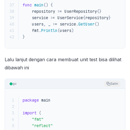
37
func
main
()
{
38
repository
:=
UserRepository
{}
39
service
:=
UserService
{
repository
}
40
users
,
_
:=
service
.
GetUser
()
41
fmt
.
Println
(
users
)
42
}
Lalu lanjut dengan cara membuat unit test bisa dilihat
dibawah ini
go
Salin
 1
package
main
 2
 3
import
(
 4
"fmt"
 5
"reflect"