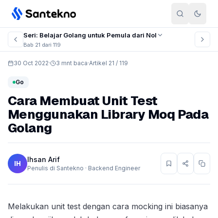
Skip to content
Seri: Belajar Golang untuk Pemula dari Nol
Bab 21 dari 119
30 Oct 2022
·
3 mnt baca
·
Artikel 21 / 119
Go
Cara Membuat Unit Test
Menggunakan Library Moq Pada
Golang
Ihsan Arif
IH
Penulis di Santekno · Backend Engineer
Melakukan unit test dengan cara mocking ini biasanya