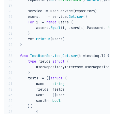
27
28
service
:=
UserService
{
repository
}
29
users
,
_
:=
service
.
GetUser
()
30
for
i
:=
range
users
{
31
assert
.
Equal
(
t
,
users
[
i
].
Password
,
"**
32
}
33
fmt
.
Println
(
users
)
34
}
35
36
func
TestUserService_GetUser
(
t
*
testing
.
T
)
{
37
type
fields
struct
{
38
UserRepositoryInterface
UserRepository
39
}
40
tests
:=
[]
struct
{
41
name
string
42
fields
fields
43
want
[]
User
44
wantErr
bool
45
}{
46
{