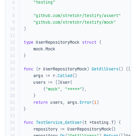
 6
"testing"
 7
 8
"github.com/stretchr/testify/assert"
 9
"github.com/stretchr/testify/mock"
10
)
11
12
type
UserRepositoryMock
struct
{
13
mock
.
Mock
14
}
15
16
func
(
r
UserRepositoryMock
)
GetAllUsers
()
([]
U
17
args
:=
r
.
Called
()
18
users
:=
[]
User
{
19
{
"mock"
,
"*****"
},
20
}
21
return
users
,
args
.
Error
(
1
)
22
}
23
24
func
TestService_GetUser
(
t
*
testing
.
T
)
{
25
repository
:=
UserRepositoryMock
{}
26
repository
.
On
(
"GetAllUsers"
).
Return
([]
User