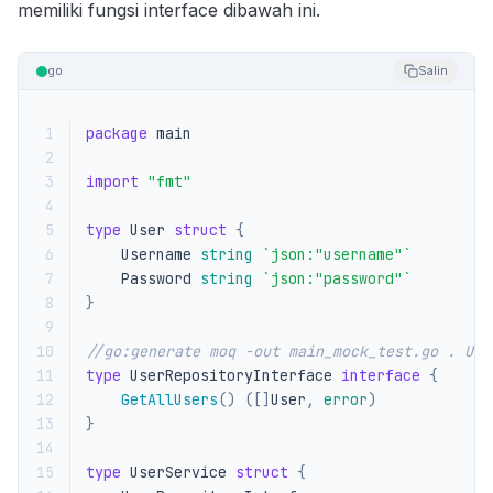
memiliki fungsi interface dibawah ini.
go
Salin
 1
package
main
 2
 3
import
"fmt"
 4
 5
type
User
struct
{
 6
Username
string
`json:"username"`
 7
Password
string
`json:"password"`
 8
}
 9
10
//go:generate moq -out main_mock_test.go . Use
11
type
UserRepositoryInterface
interface
{
12
GetAllUsers
()
([]
User
,
error
)
13
}
14
15
type
UserService
struct
{