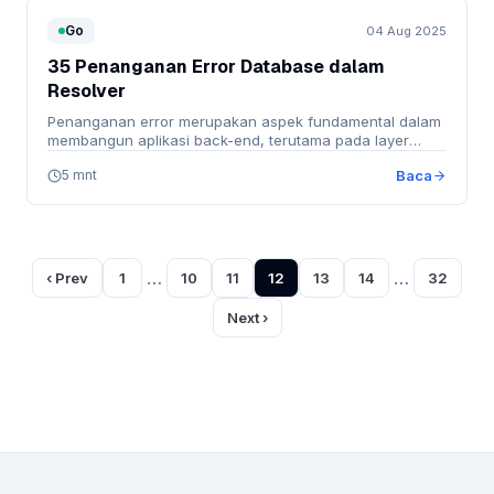
Go
04 Aug 2025
35 Penanganan Error Database dalam
Resolver
Penanganan error merupakan aspek fundamental dalam
membangun aplikasi back-end, terutama pada layer
resolver …
5 mnt
Baca
…
…
‹ Prev
1
10
11
12
13
14
32
Next ›